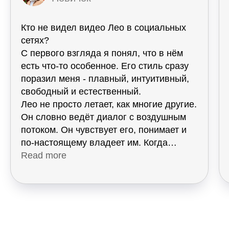
Кто не видел видео Лео в социальных
сетях?
С первого взгляда я понял, что в нём
есть что-то особенное. Его стиль сразу
поразил меня - плавный, интуитивный,
свободный и естественный.
Лео не просто летает, как многие другие.
Он словно ведёт диалог с воздушным
потоком. Он чувствует его, понимает и
по-настоящему владеет им. Когда
смотришь на его полёт, всё кажется
Read more
таким лёгким, что невольно начинаешь
мечтать.
Мне посчастливилось увидеть его
вживую на Чемпионате мира 2025 года
в Бельгии, где он был тренером Мате