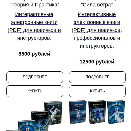
дополнительный ключ. Ключ, который
"Теория и Практика"
"Сила ветра"
открывает дверь на совершенно другой
Интерактивные
Интерактивные
уровень полёта - более осознанный,
электронные книги
электронные книги
выразительный и, самое главное, по-
(PDF) для
новичков
и
(PDF) для
новичков
,
настоящему ваш. Получив этот опыт, вы
инструкторов
.
профессионалов
и
уже никогда не будете смотреть на
инструкторов
.
аэротрубу так, как раньше.
8500 рублей
12500 рублей
ПОДРОБНЕЕ
ПОДРОБНЕЕ
КУПИТЬ
КУПИТЬ