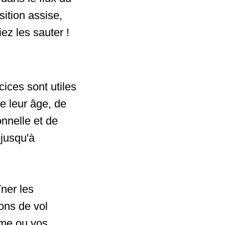
sition assise,
iez les sauter !
cices sont utiles
e leur âge, de
onnelle et de
 jusqu'à
îner les
ions de vol
ême ou vos