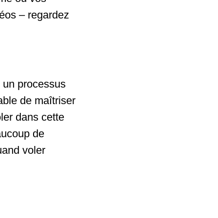
déos – regardez
st un processus
able de maîtriser
ler dans cette
eaucoup de
uand voler