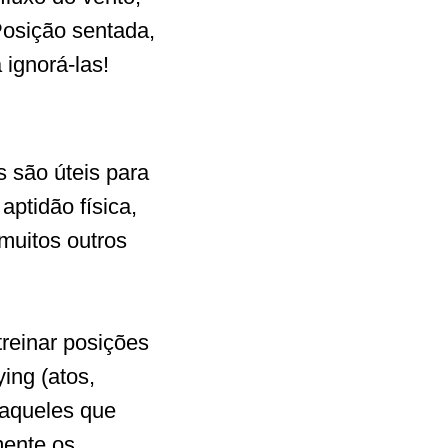
Posição sentada,
 ignorá-las!
s são úteis para
ptidão física,
 muitos outros
treinar posições
ing (atos,
 aqueles que
mente os