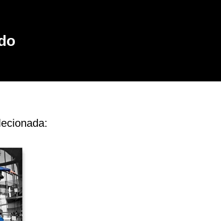
 do
lecionada: