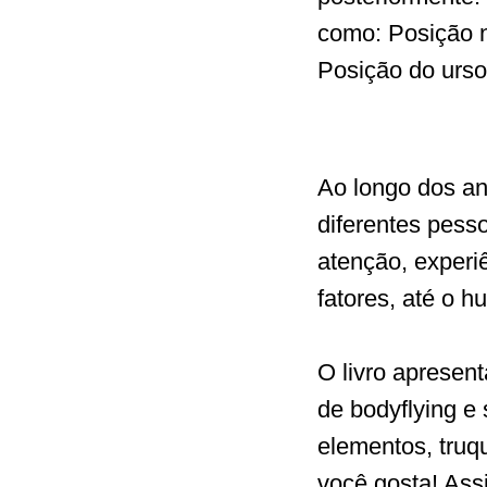
como: Posição n
Posição do urso
Ao longo dos ano
diferentes pess
atenção, experiê
fatores, até o 
O livro apresent
de bodyflying e 
elementos, truq
você gosta! Ass