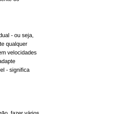
ual - ou seja,
te qualquer
 em velocidades
 adapte
l - significa
ão, fazer vários