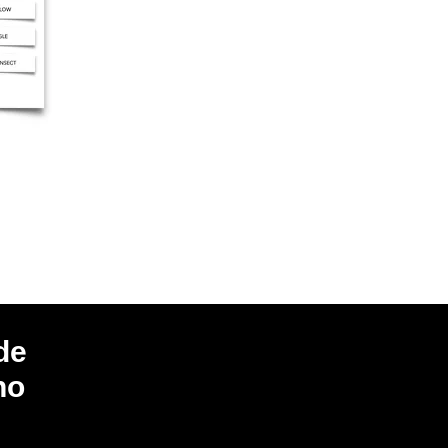
de
no